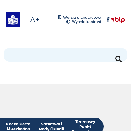
Wersja standardowa
óć domyślny rozmiar czcionki
niejsz rozmiar czcionki
Zwiększ rozmiar czcionki
Wysoki kontrast
Szukaj
Terenowy
Kącka Karta
Sołectwa i
Punkt
Mieszkańca
Rady Osiedli