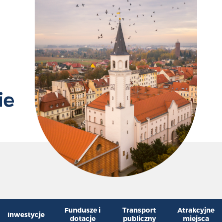
Przywr
Zm
Fundusze i
Transport
Atrakcyjne
Inwestycje
dotacje
publiczny
miejsca