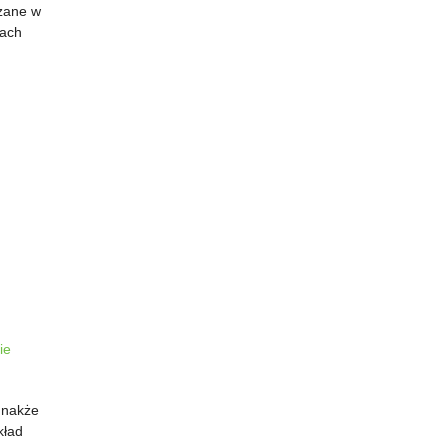
zane w
mach
ie
dnakże
kład