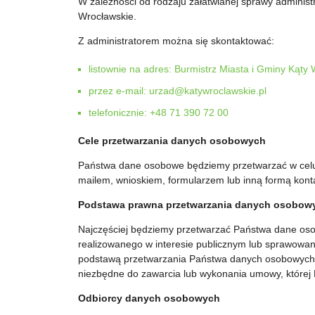
W zależności od rodzaju załatwianej sprawy adminis
Wrocławskie.
Z administratorem można się skontaktować:
listownie na adres: Burmistrz Miasta i Gminy Kąty
przez e-mail: urzad@katywroclawskie.pl
telefonicznie: +48 71 390 72 00
Cele przetwarzania danych osobowych
Państwa dane osobowe będziemy przetwarzać w celu
mailem, wnioskiem, formularzem lub inną formą kon
Podstawa prawna przetwarzania danych osobow
Najczęściej będziemy przetwarzać Państwa dane os
realizowanego w interesie publicznym lub sprawowani
podstawą przetwarzania Państwa danych osobowych 
niezbędne do zawarcia lub wykonania umowy, której Pa
Odbiorcy danych osobowych