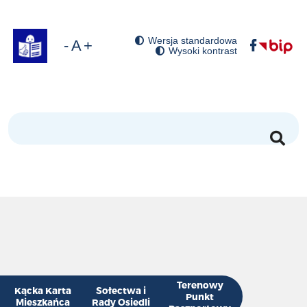
Wersja standardowa
óć domyślny rozmiar czcionki
niejsz rozmiar czcionki
Zwiększ rozmiar czcionki
Wysoki kontrast
Szukaj
Terenowy
Kącka Karta
Sołectwa i
Punkt
Mieszkańca
Rady Osiedli