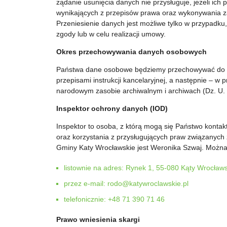
żądanie usunięcia danych nie przysługuje, jeżeli ich
wynikających z przepisów prawa oraz wykonywania za
Przeniesienie danych jest możliwe tylko w przypadk
zgody lub w celu realizacji umowy.
Okres przechowywania danych osobowych
Państwa dane osobowe będziemy przechowywać do chw
przepisami instrukcji kancelaryjnej, a następnie – w
narodowym zasobie archiwalnym i archiwach (Dz. U. z
Inspektor ochrony danych (IOD)
Inspektor to osoba, z którą mogą się Państwo kont
oraz korzystania z przysługujących praw związanych
Gminy Katy Wrocławskie jest Weronika Szwaj. Można
listownie na adres: Rynek 1, 55-080 Kąty Wrocław
przez e-mail: rodo@katywroclawskie.pl
telefonicznie: +48 71 390 71 46
Prawo wniesienia skargi