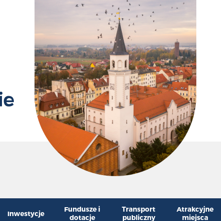
Przywr
Zm
Fundusze i
Transport
Atrakcyjne
Inwestycje
dotacje
publiczny
miejsca