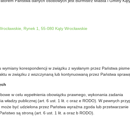
tratorem Państwa danych osobowych jest Burmistrz Miasta i Gminy Kąt
 Wrocławskie, Rynek 1, 55-080 Kąty Wrocławskie
 wymiany korespondencji w związku z wysłanym przez Państwa pisme
taktu w związku z wszczynaną lub kontynuowaną przez Państwa sprawą
ych
obowe w celu wypełnienia obowiązku prawnego, wykonania zadania
a władzy publicznej (art. 6 ust. 1 lit. c oraz e RODO). W pewnych prz
może być udzielona przez Państwa wyraźna zgoda lub przetwarzanie 
ństwo są stroną (art. 6 ust. 1 lit. a oraz b RODO).