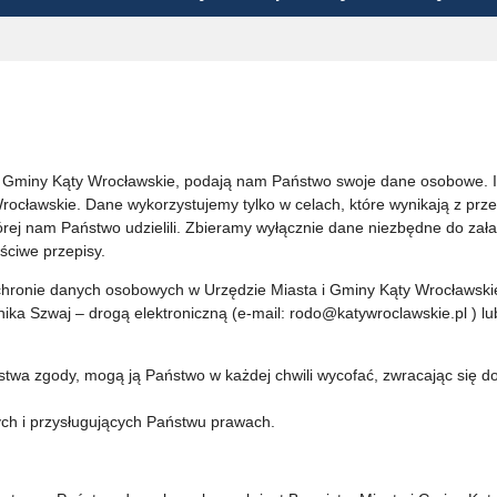
 i Gminy Kąty Wrocławskie, podają nam Państwo swoje dane osobowe. 
Wrocławskie. Dane wykorzystujemy tylko w celach, które wynikają z prz
ej nam Państwo udzielili. Zbieramy wyłącznie dane niezbędne do zała
ściwe przepisy.
 ochronie danych osobowych w Urzędzie Miasta i Gminy Kąty Wrocławski
ka Szwaj – drogą elektroniczną (e-mail: rodo@katywroclawskie.pl ) lu
wa zgody, mogą ją Państwo w każdej chwili wycofać, zwracając się d
ch i przysługujących Państwu prawach.