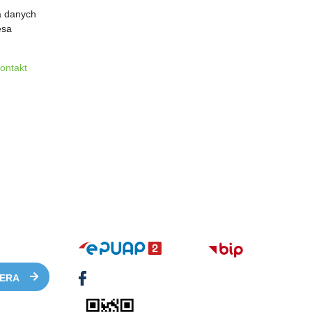
a danych
esa
kontakt
TERA