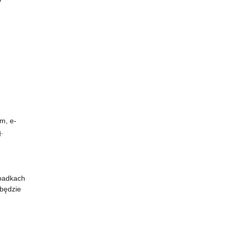
y
m, e-
.
ypadkach
będzie