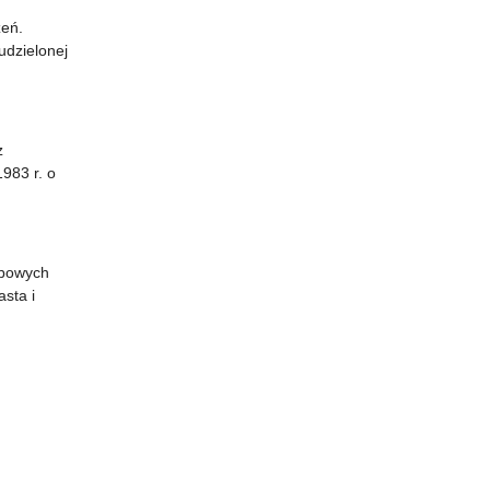
zeń.
udzielonej
z
1983 r. o
obowych
sta i