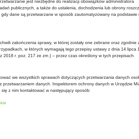
 przetwarzanie jest niezbędne do realizacji obowiązków administratora
dań publicznych, a także do ustalenia, dochodzenia lub obrony roszc
u, gdy dane są przetwarzane w sposób zautomatyzowany na podstawie 
ili zakończenia sprawy, w której zostały one zebrane oraz zgodnie 
 przypadkach, w których wymagają tego przepisy ustawy z dnia 14 lipca 
 2018 r. poz. 217 ze zm.) – przez czas określony w tych przepisach.
aktować we wszystkich sprawach dotyczących przetwarzania danych os
 z przetwarzaniem danych. Inspektorem ochrony danych w Urzędzie Mia
 się z nim kontaktować w następujący sposób:
skie