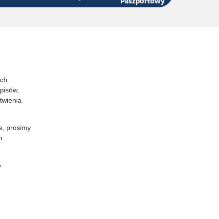
Paszportowy
Ich
episów,
twienia
e, prosimy
b
o