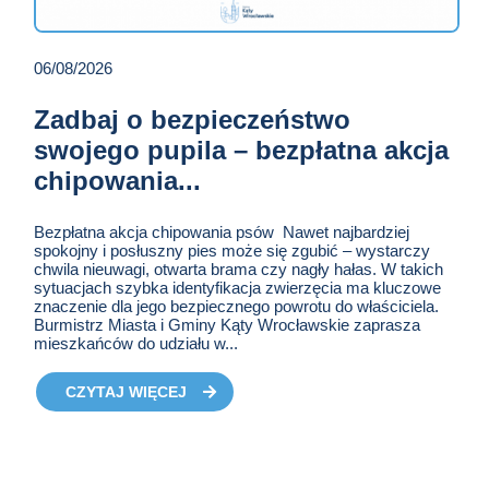
06/08/2026
Zadbaj o bezpieczeństwo
swojego pupila – bezpłatna akcja
chipowania...
Bezpłatna akcja chipowania psów Nawet najbardziej
spokojny i posłuszny pies może się zgubić – wystarczy
chwila nieuwagi, otwarta brama czy nagły hałas. W takich
sytuacjach szybka identyfikacja zwierzęcia ma kluczowe
znaczenie dla jego bezpiecznego powrotu do właściciela.
Burmistrz Miasta i Gminy Kąty Wrocławskie zaprasza
mieszkańców do udziału w...
CZYTAJ WIĘCEJ
O AKTUALNOŚCI POD
TYTUŁEM ZADBAJ O
BEZPIECZEŃSTWO
SWOJEGO PUPILA –
BEZPŁATNA AKCJA
CHIPOWANIA...