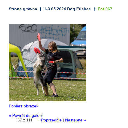
Strona główna
1-3.05.2024 Dog Frisbee
Fot 067
Pobierz obrazek
« Powrót do galerii
67 z 111
« Poprzednie
|
Następne »