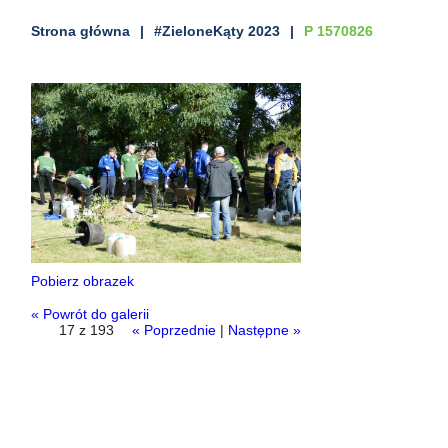
Strona główna
#ZieloneKąty 2023
P 1570826
Pobierz obrazek
« Powrót do galerii
17 z 193
« Poprzednie
|
Następne »