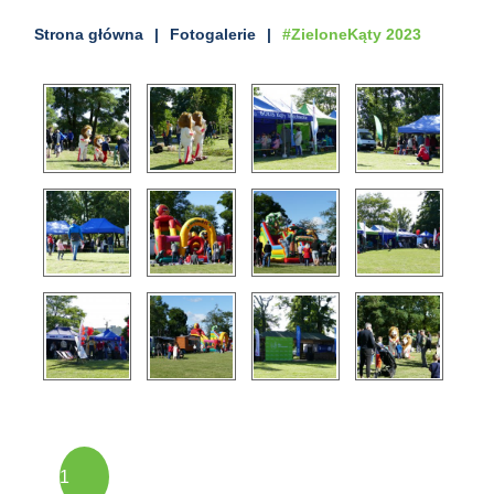
Strona główna
Fotogalerie
#ZieloneKąty 2023
Strony
1