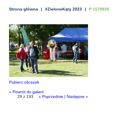
Strona główna
#ZieloneKąty 2023
P 1570838
Pobierz obrazek
« Powrót do galerii
29 z 193
« Poprzednie
|
Następne »