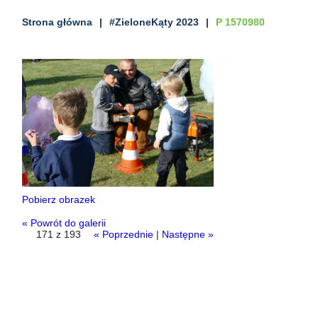
Strona główna
#ZieloneKąty 2023
P 1570980
Pobierz obrazek
« Powrót do galerii
171 z 193
« Poprzednie
|
Następne »