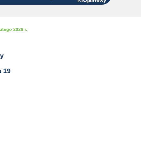
Paszportowy
tego 2026 r.
dy
a 19