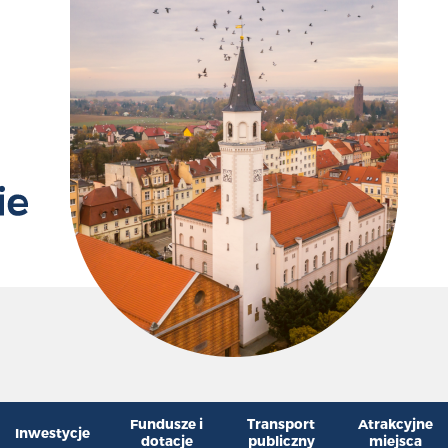
ośląskiego IF-PP.747.1.2026.
Przywr
Zm
Fundusze i
Transport
Atrakcyjne
Inwestycje
dotacje
publiczny
miejsca