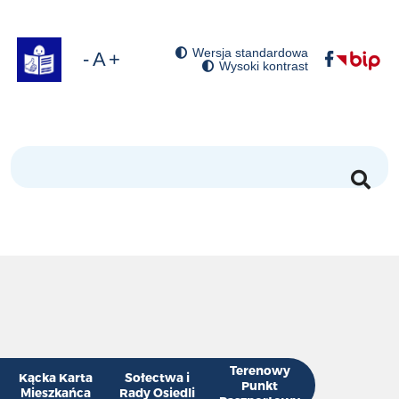
BZK z dnia 19 lutego 2026 r.
Wersja standardowa
óć domyślny rozmiar czcionki
niejsz rozmiar czcionki
Zwiększ rozmiar czcionki
Wysoki kontrast
Szukaj
Terenowy
Kącka Karta
Sołectwa i
Punkt
Mieszkańca
Rady Osiedli