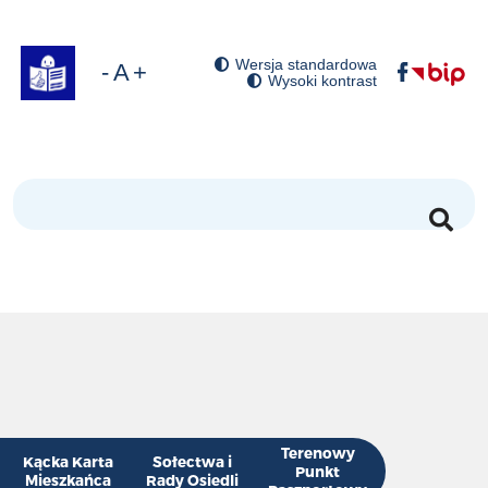
Wersja standardowa
óć domyślny rozmiar czcionki
niejsz rozmiar czcionki
Zwiększ rozmiar czcionki
Wysoki kontrast
Szukaj
Terenowy
Kącka Karta
Sołectwa i
Punkt
Mieszkańca
Rady Osiedli