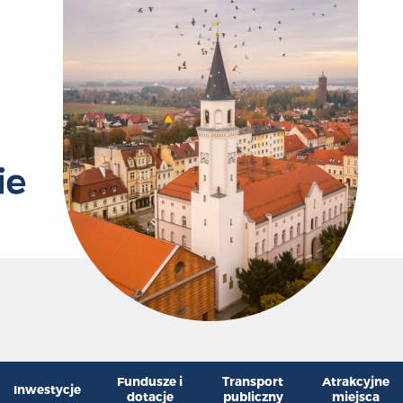
Przywr
Zm
Fundusze i
Transport
Atrakcyjne
Inwestycje
dotacje
publiczny
miejsca