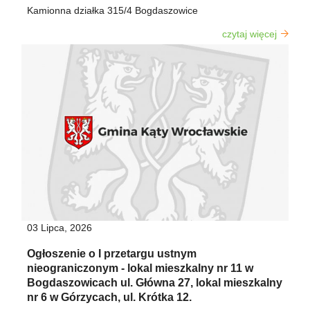
Kamionna działka 315/4 Bogdaszowice
czytaj więcej
o aktu
Ogłosze
przet
dz
nieruc
na cel
03 Lipca, 2026
Ogłoszenie o I przetargu ustnym
nieograniczonym - lokal mieszkalny nr 11 w
Bogdaszowicach ul. Główna 27, lokal mieszkalny
nr 6 w Górzycach, ul. Krótka 12.