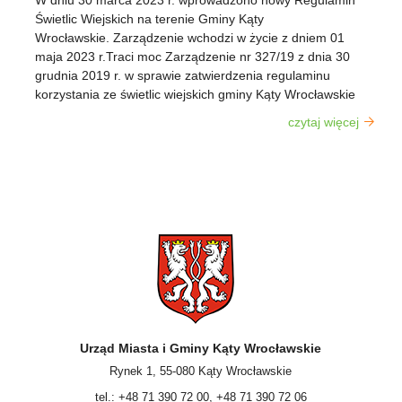
W dniu 30 marca 2023 r. wprowadzono nowy Regulamin
Górz
Świetlic Wiejskich na terenie Gminy Kąty
Wrocławskie. Zarządzenie wchodzi w życie z dniem 01
maja 2023 r.Traci moc Zarządzenie nr 327/19 z dnia 30
grudnia 2019 r. w sprawie zatwierdzenia regulaminu
korzystania ze świetlic wiejskich gminy Kąty Wrocławskie
oraz ich wyposażenia. Poniżej załączono dokumety i
czytaj więcej
formularze do pobrania. Wszelkich informacji
aktual
udziela Inspektor ds. Budownictwa i inwestycji - Ewa
GrzelakowskaI piętro, pok. 20, tel.: 71 390 71 63e-
WYNA
mail: ewa.grzelakowska@katywroclawskie.pl W załączniku
ŚWIE
aktualnie obowiązujące dokumenty.
WIEJS
Urząd Miasta i Gminy Kąty Wrocławskie
Rynek 1, 55-080 Kąty Wrocławskie
tel.: +48 71 390 72 00, +48 71 390 72 06